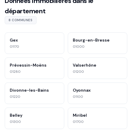
Données immobilières dans le
département
8 COMMUNES
Gex
Bourg-en-Bresse
01170
01000
Prévessin-Moëns
Valserhône
01280
01200
Divonne-les-Bains
Oyonnax
01220
01100
Belley
Miribel
01300
01700