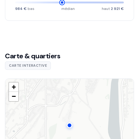
984 €
bas
médian
haut
2 921 €
Carte & quartiers
CARTE INTERACTIVE
+
−