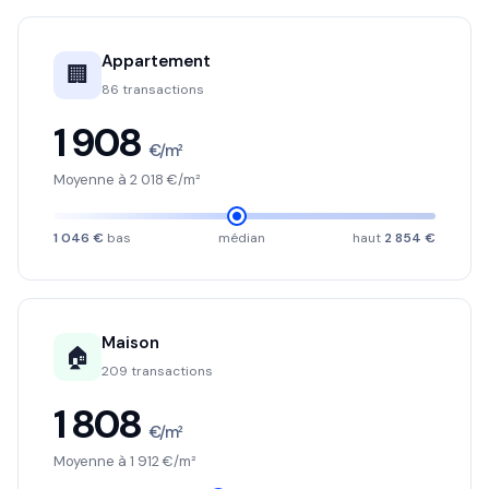
Appartement
🏢
86 transactions
1 908
€/m²
Moyenne à 2 018 €/m²
1 046 €
bas
médian
haut
2 854 €
Maison
🏠
209 transactions
1 808
€/m²
Moyenne à 1 912 €/m²