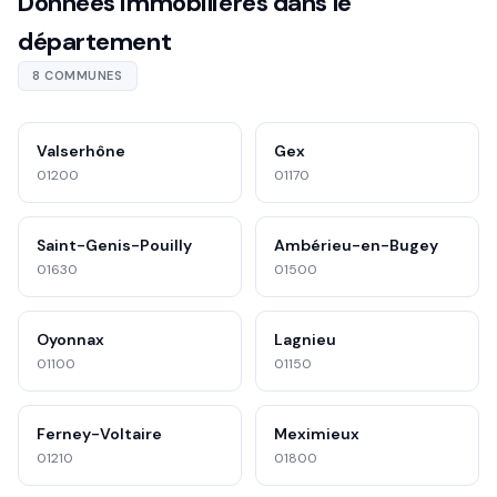
Données immobilières dans le
département
8 COMMUNES
Valserhône
Gex
01200
01170
Saint-Genis-Pouilly
Ambérieu-en-Bugey
01630
01500
Oyonnax
Lagnieu
01100
01150
Ferney-Voltaire
Meximieux
01210
01800