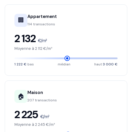
Appartement
🏢
114 transactions
2 132
€/m²
Moyenne à 2 112 €/m²
1 222 €
bas
médian
haut
3 000 €
Maison
🏠
207 transactions
2 225
€/m²
Moyenne à 2 245 €/m²