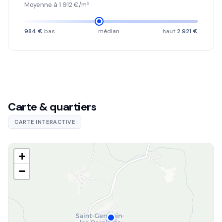
Moyenne à 1 912 €/m²
984 €
bas
médian
haut
2 921 €
Carte & quartiers
CARTE INTERACTIVE
+
−