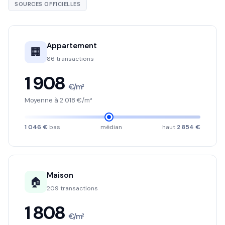
SOURCES OFFICIELLES
Appartement
🏢
86 transactions
1 908
€/m²
Moyenne à 2 018 €/m²
1 046 €
bas
médian
haut
2 854 €
Maison
🏠
209 transactions
1 808
€/m²