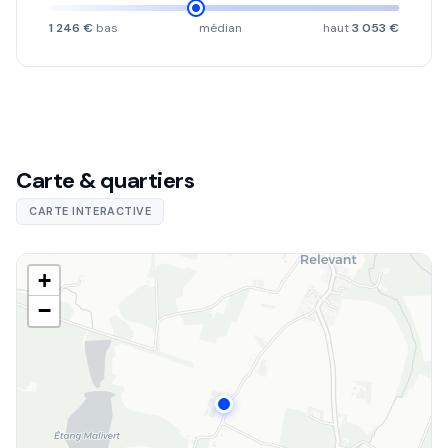
1 246 €
bas
médian
haut
3 053 €
Carte & quartiers
CARTE INTERACTIVE
+
−