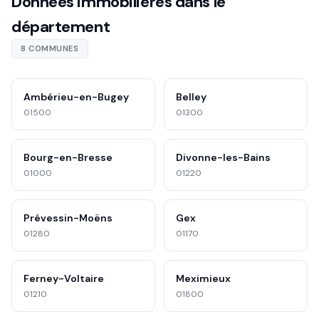
Données immobilières dans le
département
8 COMMUNES
Ambérieu-en-Bugey
Belley
01500
01300
Bourg-en-Bresse
Divonne-les-Bains
01000
01220
Prévessin-Moëns
Gex
01280
01170
Ferney-Voltaire
Meximieux
01210
01800