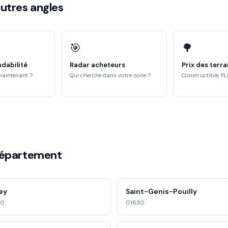
utres angles
🎯
🌳
ndabilité
Radar acheteurs
Prix des terra
maintenant ?
Qui cherche dans votre zone ?
Constructible, PL
département
ey
Saint-Genis-Pouilly
00
01630