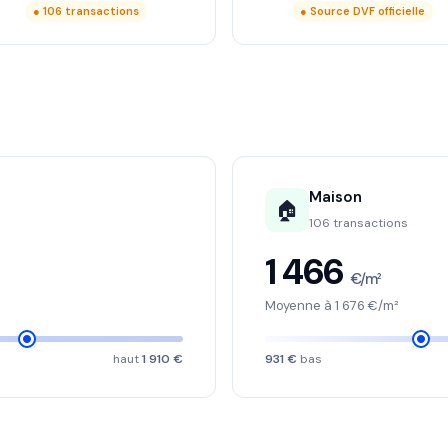
● 106 transactions
● Source DVF officielle
Maison
🏠
106 transactions
1 466
€/m²
Moyenne à 1 676 €/m²
haut
1 910 €
931 €
bas