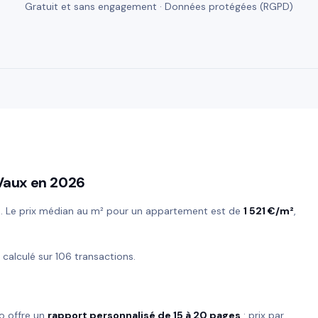
Gratuit et sans engagement · Données protégées (RGPD)
Vaux en 2026
s
. Le prix médian au m² pour un appartement est de
1 521 €/m²
,
, calculé sur 106 transactions.
o offre un
rapport personnalisé de 15 à 20 pages
: prix par