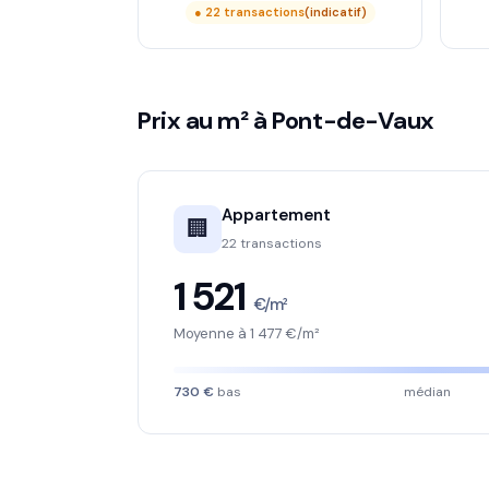
● 22 transactions
(indicatif)
Prix au m² à Pont-de-Vaux
Appartement
🏢
22 transactions
1 521
€/m²
Moyenne à 1 477 €/m²
730 €
bas
médian