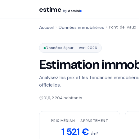
estime
by
domini
Accueil
›
Données immobilières
›
Pont-de-Vaux
Données à jour — Avril 2026
Estimation immobi
Analysez les prix et les tendances immobilièr
officielles.
01
2 204 habitants
PRIX MÉDIAN — APPARTEMENT
1 521 €
/m²