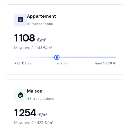
Appartement
🏢
19 transactions
1 108
€/m²
Moyenne à 1 143 €/m²
723 €
bas
médian
haut
1 636 €
Maison
🏠
46 transactions
1 254
€/m²
Moyenne à 1 428 €/m²