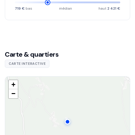
719 €
bas
médian
haut
2 421 €
Carte & quartiers
CARTE INTERACTIVE
+
−