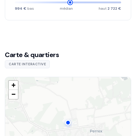
994 €
bas
médian
haut
2 722 €
Carte & quartiers
CARTE INTERACTIVE
+
−