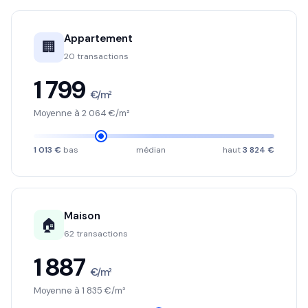
Appartement
🏢
20 transactions
1 799
€/m²
Moyenne à 2 064 €/m²
1 013 €
bas
médian
haut
3 824 €
Maison
🏠
62 transactions
1 887
€/m²
Moyenne à 1 835 €/m²