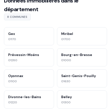
Données immobilières dans le
département
8 COMMUNES
Gex
Miribel
01170
01700
Prévessin-Moëns
Bourg-en-Bresse
01280
01000
Oyonnax
Saint-Genis-Pouilly
01100
01630
Divonne-les-Bains
Belley
01220
01300