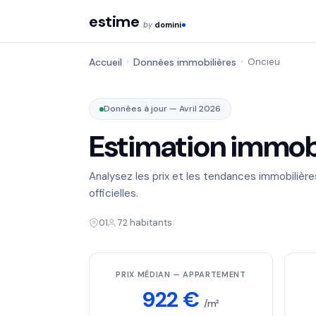
estime
by
domini
Accueil
›
Données immobilières
›
Oncieu
Données à jour — Avril 2026
Estimation immobi
Analysez les prix et les tendances immobilièr
officielles.
01
72 habitants
PRIX MÉDIAN — APPARTEMENT
922 €
/m²