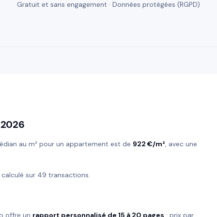
Gratuit et sans engagement · Données protégées (RGPD)
 2026
 médian au m² pour un appartement est de
922 €/m²
, avec une
, calculé sur 49 transactions.
o offre un
rapport personnalisé de 15 à 20 pages
: prix par