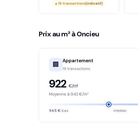
● 19 transactions
(indicatif)
Prix au m² à Oncieu
Appartement
🏢
19 transactions
922
€/m²
Moyenne à 942 €/m²
545 €
bas
médian