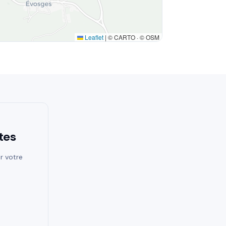
Leaflet
|
© CARTO · © OSM
tes
r votre