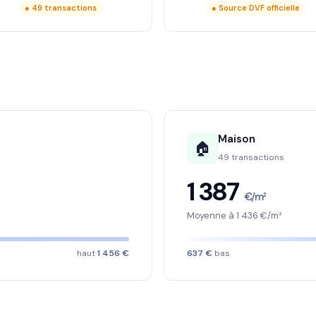
● 49 transactions
● Source DVF officielle
Maison
🏠
49 transactions
1 387
€/m²
Moyenne à 1 436 €/m²
haut
1 456 €
637 €
bas