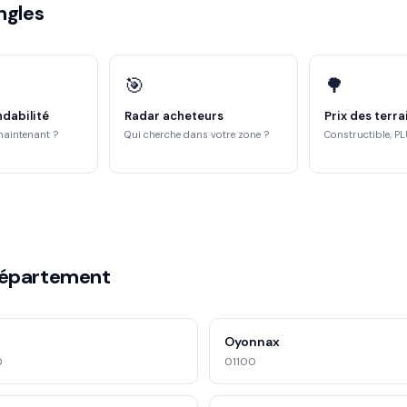
ngles
🎯
🌳
ndabilité
Radar acheteurs
Prix des terra
maintenant ?
Qui cherche dans votre zone ?
Constructible, PL
département
Oyonnax
0
01100