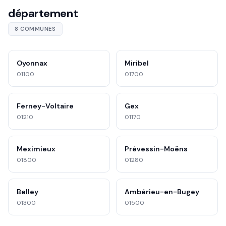
département
8 COMMUNES
Oyonnax
Miribel
01100
01700
Ferney-Voltaire
Gex
01210
01170
Meximieux
Prévessin-Moëns
01800
01280
Belley
Ambérieu-en-Bugey
01300
01500