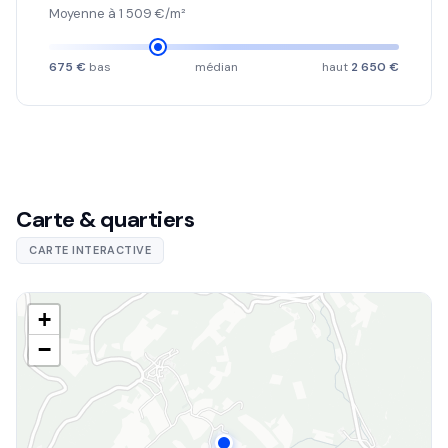
Moyenne à 1 509 €/m²
675 €
bas
médian
haut
2 650 €
Carte & quartiers
CARTE INTERACTIVE
+
−