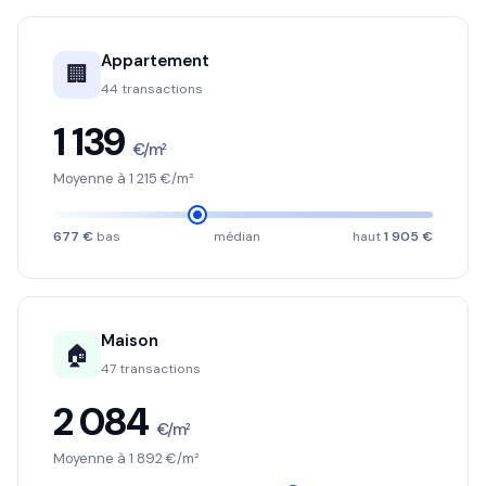
Appartement
🏢
44 transactions
1 139
€/m²
Moyenne à 1 215 €/m²
677 €
bas
médian
haut
1 905 €
Maison
🏠
47 transactions
2 084
€/m²
Moyenne à 1 892 €/m²