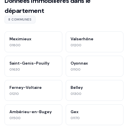
Données immobilières dans le
département
8 COMMUNES
Meximieux
Valserhône
01800
01200
Saint-Genis-Pouilly
Oyonnax
01630
01100
Ferney-Voltaire
Belley
01210
01300
Ambérieu-en-Bugey
Gex
01500
01170