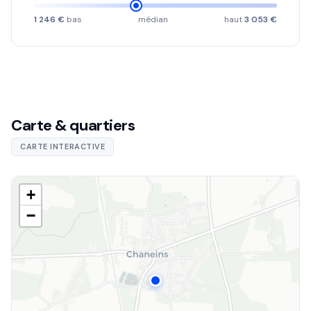
1 246 €
bas
médian
haut
3 053 €
Carte & quartiers
CARTE INTERACTIVE
+
−