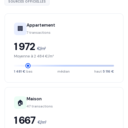
SOURCES OFFICIELLES
Appartement
🏢
7 transactions
1 972
€/m²
Moyenne à 2 484 €/m²
1 481 €
bas
médian
haut
5 116 €
Maison
🏠
47 transactions
1 667
€/m²