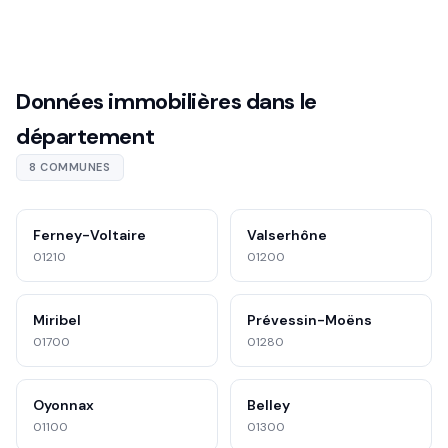
Données immobilières dans le
département
8 COMMUNES
Ferney-Voltaire
Valserhône
01210
01200
Miribel
Prévessin-Moëns
01700
01280
Oyonnax
Belley
01100
01300