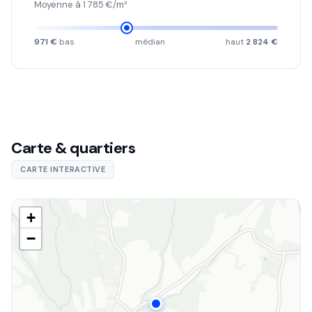
Moyenne à 1 785 €/m²
971 €
bas
médian
haut
2 824 €
Carte & quartiers
CARTE INTERACTIVE
+
−