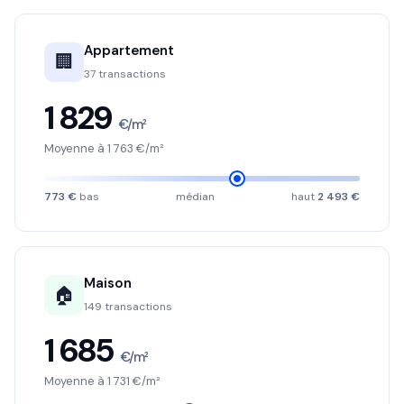
Appartement
🏢
37 transactions
1 829
€/m²
Moyenne à 1 763 €/m²
773 €
bas
médian
haut
2 493 €
Maison
🏠
149 transactions
1 685
€/m²
Moyenne à 1 731 €/m²