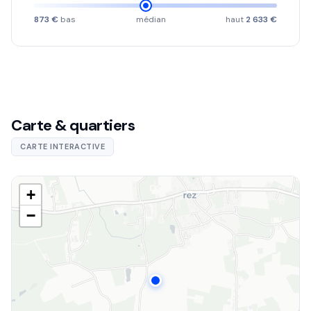
873 €
bas
médian
haut
2 633 €
Carte & quartiers
CARTE INTERACTIVE
+
−