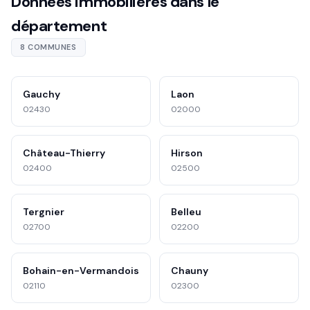
Données immobilières dans le
département
8 COMMUNES
Gauchy
Laon
02430
02000
Château-Thierry
Hirson
02400
02500
Tergnier
Belleu
02700
02200
Bohain-en-Vermandois
Chauny
02110
02300