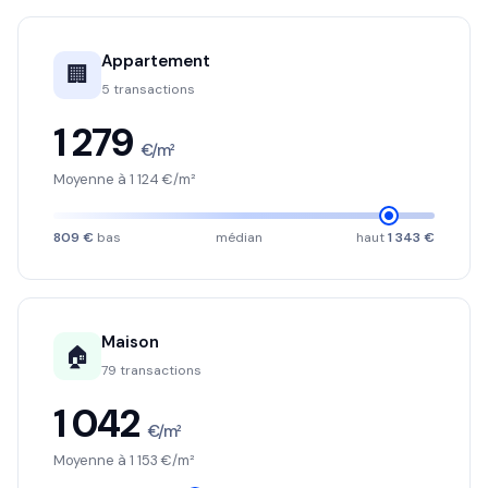
Appartement
🏢
5 transactions
1 279
€/m²
Moyenne à 1 124 €/m²
809 €
bas
médian
haut
1 343 €
Maison
🏠
79 transactions
1 042
€/m²
Moyenne à 1 153 €/m²