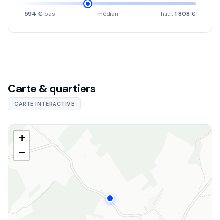
594 €
bas
médian
haut
1 808 €
Carte & quartiers
CARTE INTERACTIVE
+
−