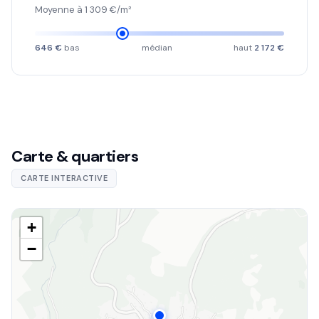
Moyenne à 1 309 €/m²
646 €
bas
médian
haut
2 172 €
Carte & quartiers
CARTE INTERACTIVE
+
−