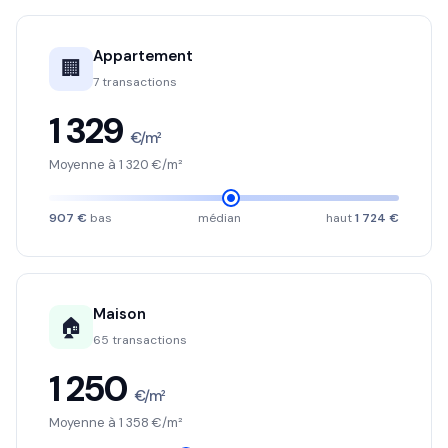
Appartement
🏢
7 transactions
1 329
€/m²
Moyenne à 1 320 €/m²
907 €
bas
médian
haut
1 724 €
Maison
🏠
65 transactions
1 250
€/m²
Moyenne à 1 358 €/m²