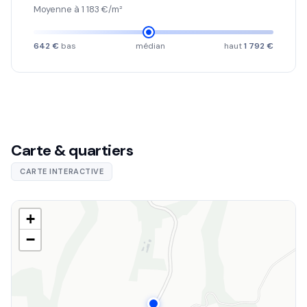
Moyenne à 1 183 €/m²
642 €
bas
médian
haut
1 792 €
Carte & quartiers
CARTE INTERACTIVE
+
−