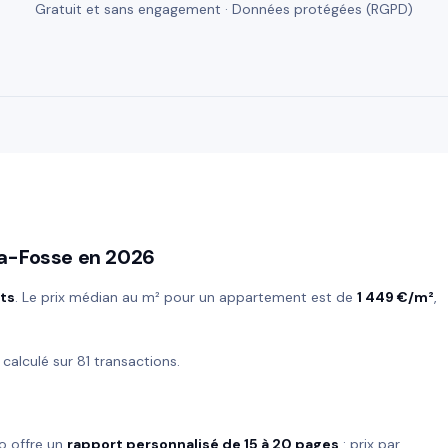
Gratuit et sans engagement · Données protégées (RGPD)
la-Fosse en 2026
nts
. Le prix médian au m² pour un appartement est de
1 449 €/m²
,
, calculé sur 81 transactions.
o offre un
rapport personnalisé de 15 à 20 pages
: prix par