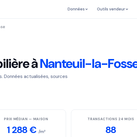
Données
Outils vendeur
sse
lière à
Nanteuil-la-Foss
es. Données actualisées, sources
PRIX MÉDIAN — MAISON
TRANSACTIONS 24 MOIS
1 288 €
88
/m²