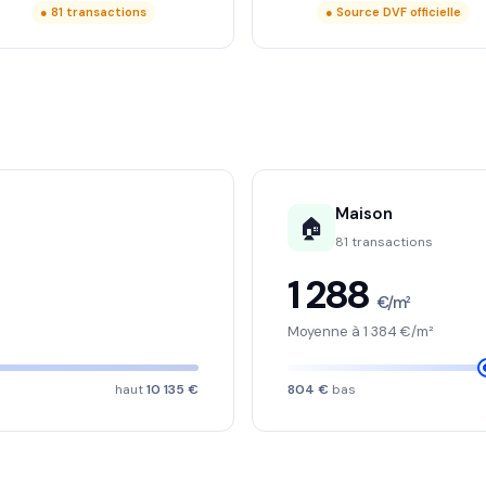
● 81 transactions
● Source DVF officielle
Maison
🏠
81 transactions
1 288
€/m²
Moyenne à 1 384 €/m²
haut
10 135 €
804 €
bas