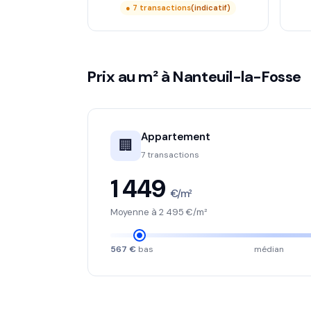
● 7 transactions
(indicatif)
Prix au m² à Nanteuil-la-Fosse
Appartement
🏢
7 transactions
1 449
€/m²
Moyenne à 2 495 €/m²
567 €
bas
médian