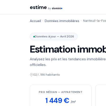
estime
by
domini
Accueil
›
Données immobilières
›
Nanteuil-la-Fo
Données à jour — Avril 2026
Estimation immobi
Analysez les prix et les tendances immobilièr
officielles.
02
186 habitants
PRIX MÉDIAN — APPARTEMENT
1 449 €
/m²