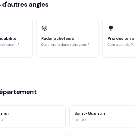
 d'autres angles
🎯
🌳
ndabilité
Radar acheteurs
Prix des terra
maintenant ?
Qui cherche dans votre zone ?
Constructible, PL
département
gnier
Saint-Quentin
00
02100