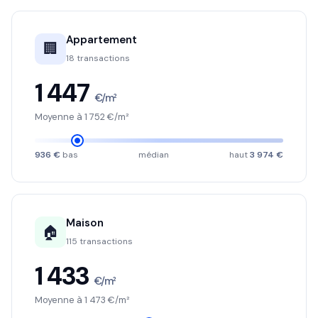
Appartement
🏢
18 transactions
1 447
€/m²
Moyenne à 1 752 €/m²
936 €
bas
médian
haut
3 974 €
Maison
🏠
115 transactions
1 433
€/m²
Moyenne à 1 473 €/m²