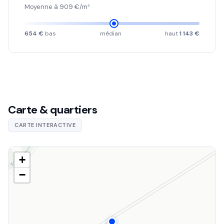
Moyenne à 909 €/m²
654 €
bas
médian
haut
1 143 €
Carte & quartiers
CARTE INTERACTIVE
+
−