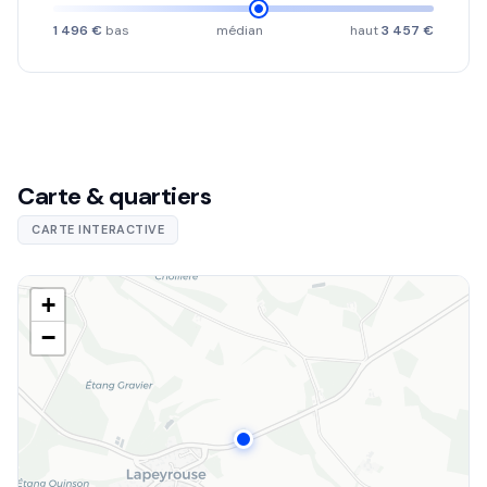
1 496 €
bas
médian
haut
3 457 €
Carte & quartiers
CARTE INTERACTIVE
+
−