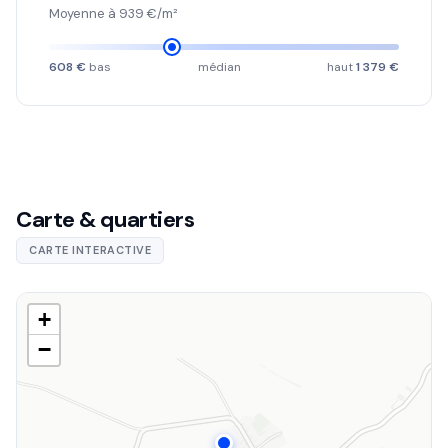
Moyenne à 939 €/m²
608 €
bas
médian
haut
1 379 €
Carte & quartiers
CARTE INTERACTIVE
+
−