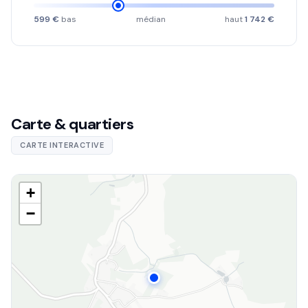
599 €
bas
médian
haut
1 742 €
Carte & quartiers
CARTE INTERACTIVE
+
−