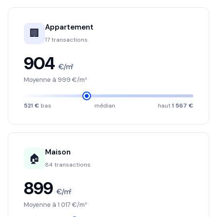
Appartement
🏢
17 transactions
904
€/m²
Moyenne à 999 €/m²
521 €
bas
médian
haut
1 567 €
Maison
🏠
84 transactions
899
€/m²
Moyenne à 1 017 €/m²