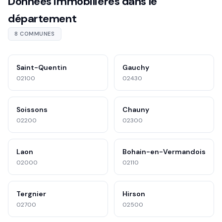
Données immobilières dans le
département
8 COMMUNES
Saint-Quentin
Gauchy
02100
02430
Soissons
Chauny
02200
02300
Laon
Bohain-en-Vermandois
02000
02110
Tergnier
Hirson
02700
02500