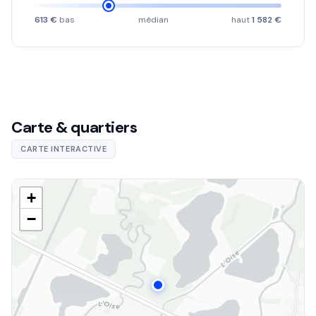
613 €
bas
médian
haut
1 582 €
Carte & quartiers
CARTE INTERACTIVE
+
−