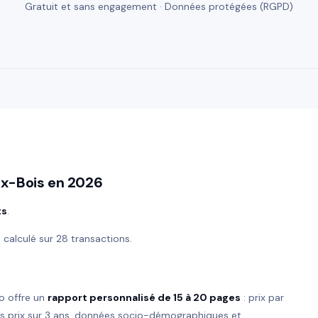
Gratuit et sans engagement · Données protégées (RGPD)
ux-Bois en 2026
ts
.
, calculé sur 28 transactions.
o offre un
rapport personnalisé de 15 à 20 pages
: prix par
es prix sur 3 ans, données socio-démographiques et