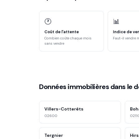
🕐
📊
Coût de l'attente
Indice de ve
Combien coûte chaque mois
Faut-il vendre 
sans vendre
Données immobilières dans le 
Villers-Cotterêts
Boh
02600
0211
Tergnier
Hir