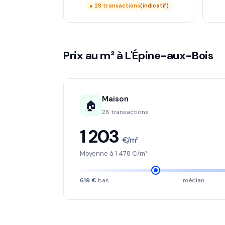
● 28 transactions
(indicatif)
Prix au m² à L'Épine-aux-Bois
Maison
🏠
28 transactions
1 203
€/m²
Moyenne à 1 478 €/m²
619 €
bas
médian