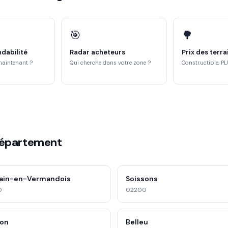
🎯
🌳
ndabilité
Radar acheteurs
Prix des terra
maintenant ?
Qui cherche dans votre zone ?
Constructible, PL
département
ain-en-Vermandois
Soissons
0
02200
son
Belleu