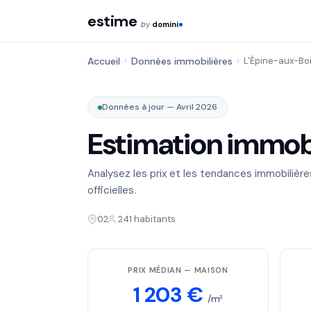
estime
by
domini
Accueil
›
Données immobilières
›
L'Épine-aux-Bo
Données à jour — Avril 2026
Estimation immobi
Analysez les prix et les tendances immobilièr
officielles.
02
241 habitants
PRIX MÉDIAN — MAISON
1 203 €
/m²