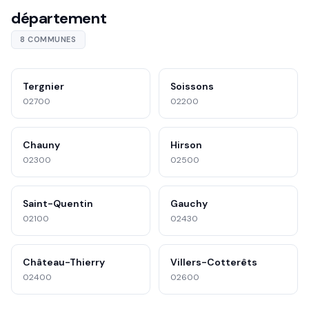
département
8 COMMUNES
Tergnier
Soissons
02700
02200
Chauny
Hirson
02300
02500
Saint-Quentin
Gauchy
02100
02430
Château-Thierry
Villers-Cotterêts
02400
02600