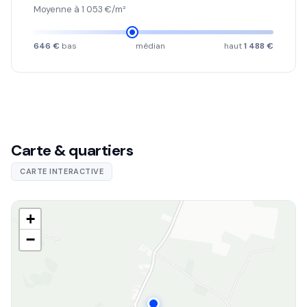
Moyenne à 1 053 €/m²
646 €
bas
médian
haut
1 488 €
Carte & quartiers
CARTE INTERACTIVE
+
−