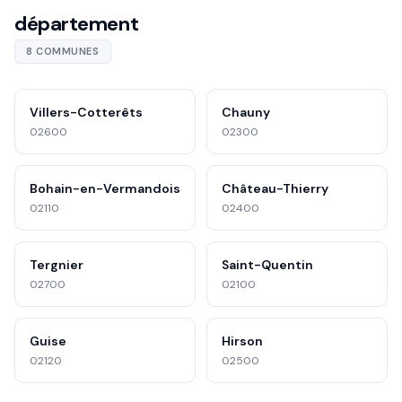
département
8 COMMUNES
Villers-Cotterêts
Chauny
02600
02300
Bohain-en-Vermandois
Château-Thierry
02110
02400
Tergnier
Saint-Quentin
02700
02100
Guise
Hirson
02120
02500