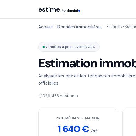
estime
by
domini
Accueil
›
Données immobilières
›
Francilly-Selen
Données à jour — Avril 2026
Estimation immobi
Analysez les prix et les tendances immobilièr
officielles.
02
463 habitants
PRIX MÉDIAN — MAISON
1 640 €
/m²