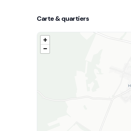
Carte & quartiers
+
−