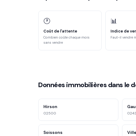
🕐
📊
Coût de l'attente
Indice de ve
Combien coûte chaque mois
Faut-il vendre 
sans vendre
Données immobilières dans le 
Hirson
Gau
02500
024
Soissons
Vil