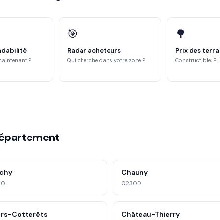
🎯
🌳
ndabilité
Radar acheteurs
Prix des terra
maintenant ?
Qui cherche dans votre zone ?
Constructible, PL
département
chy
Chauny
30
02300
lers-Cotterêts
Château-Thierry