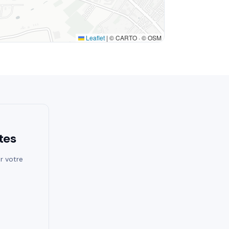
Leaflet
|
© CARTO · © OSM
tes
r votre