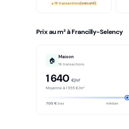
● 18 transactions
(indicatif)
Prix au m² à Francilly-Selency
Maison
🏠
18 transactions
1 640
€/m²
Moyenne à 1 555 €/m²
700 €
bas
médian