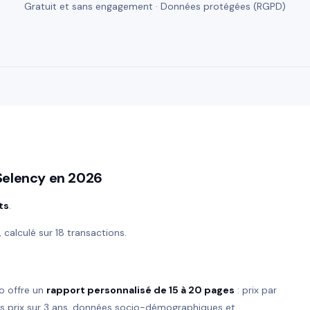
Gratuit et sans engagement · Données protégées (RGPD)
-Selency en 2026
ts
.
, calculé sur 18 transactions.
o offre un
rapport personnalisé de 15 à 20 pages
: prix par
es prix sur 3 ans, données socio-démographiques et