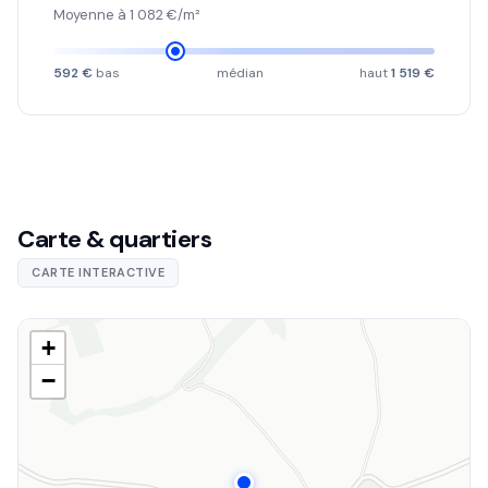
Moyenne à 1 082 €/m²
592 €
bas
médian
haut
1 519 €
Carte & quartiers
CARTE INTERACTIVE
+
−