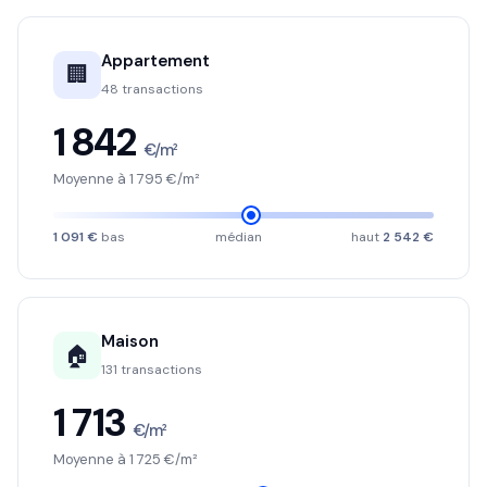
Appartement
🏢
48 transactions
1 842
€/m²
Moyenne à 1 795 €/m²
1 091 €
bas
médian
haut
2 542 €
Maison
🏠
131 transactions
1 713
€/m²
Moyenne à 1 725 €/m²