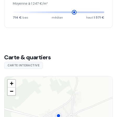
Moyenne à 1 247 €/m²
714 €
bas
médian
haut
1 571 €
Carte & quartiers
CARTE INTERACTIVE
+
−