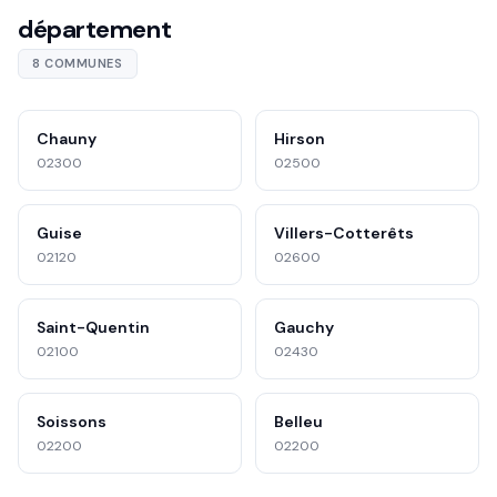
département
8 COMMUNES
Chauny
Hirson
02300
02500
Guise
Villers-Cotterêts
02120
02600
Saint-Quentin
Gauchy
02100
02430
Soissons
Belleu
02200
02200