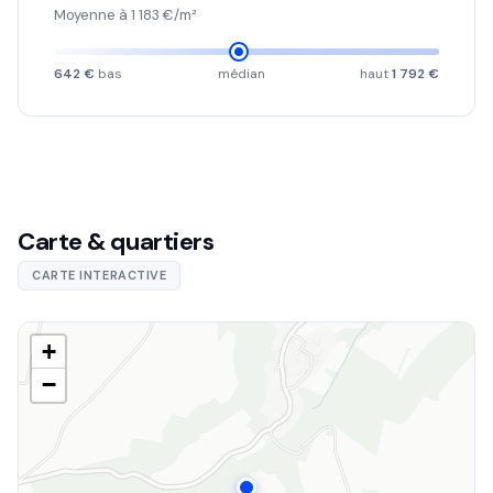
Moyenne à 1 183 €/m²
642 €
bas
médian
haut
1 792 €
Carte & quartiers
CARTE INTERACTIVE
+
−