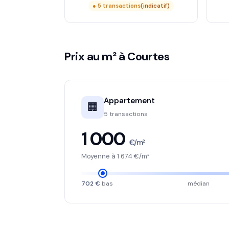
● 5 transactions
(indicatif)
Prix au m² à Courtes
Appartement
🏢
5 transactions
1 000
€/m²
Moyenne à 1 674 €/m²
702 €
bas
médian