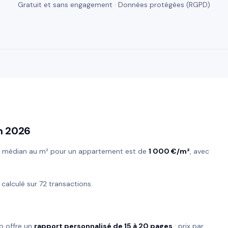
Gratuit et sans engagement · Données protégées (RGPD)
n 2026
ix médian au m² pour un appartement est de
1 000 €/m²
, avec
, calculé sur 72 transactions.
o offre un
rapport personnalisé de 15 à 20 pages
: prix par