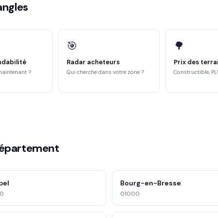
angles
🎯
🌳
ndabilité
Radar acheteurs
Prix des terra
maintenant ?
Qui cherche dans votre zone ?
Constructible, PL
département
bel
Bourg-en-Bresse
00
01000