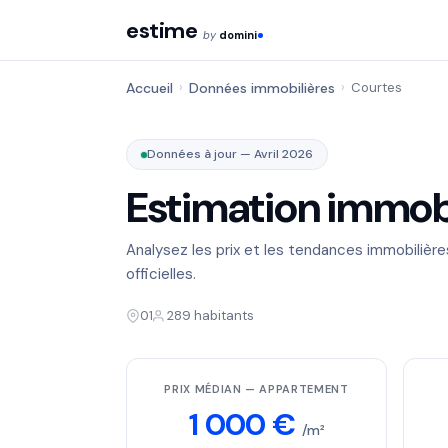
estime
by
domini
Accueil
›
Données immobilières
›
Courtes
Données à jour — Avril 2026
Estimation immobi
Analysez les prix et les tendances immobilièr
officielles.
01
289 habitants
PRIX MÉDIAN — APPARTEMENT
1 000 €
/m²