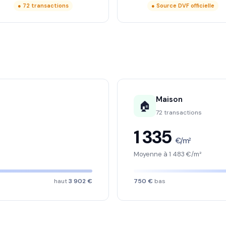
● 72 transactions
● Source DVF officielle
Maison
🏠
72 transactions
1 335
€/m²
Moyenne à 1 483 €/m²
haut
3 902 €
750 €
bas