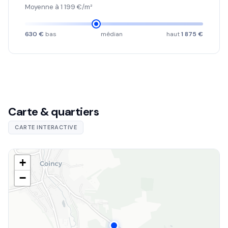
Moyenne à 1 199 €/m²
630 €
bas
médian
haut
1 875 €
Carte & quartiers
CARTE INTERACTIVE
+
−