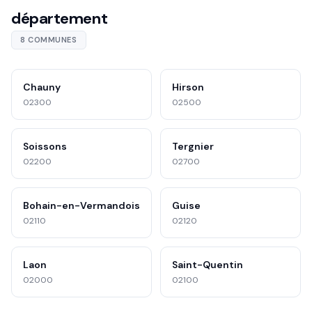
département
8 COMMUNES
Chauny
Hirson
02300
02500
Soissons
Tergnier
02200
02700
Bohain-en-Vermandois
Guise
02110
02120
Laon
Saint-Quentin
02000
02100