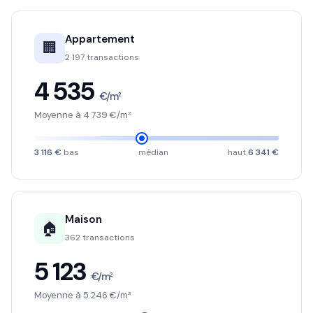
Appartement
🏢
2 197 transactions
4 535
€/m²
Moyenne à 4 739 €/m²
3 116 €
bas
médian
haut
6 341 €
Maison
🏠
362 transactions
5 123
€/m²
Moyenne à 5 246 €/m²