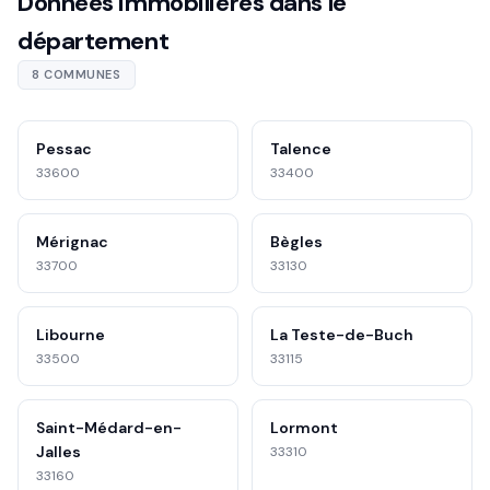
Données immobilières dans le
département
8 COMMUNES
Pessac
Talence
33600
33400
Mérignac
Bègles
33700
33130
Libourne
La Teste-de-Buch
33500
33115
Saint-Médard-en-
Lormont
Jalles
33310
33160