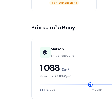
● 64 transactions
Prix au m² à Bony
Maison
🏠
64 transactions
1 088
€/m²
Moyenne à 1 118 €/m²
634 €
bas
médian