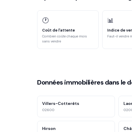
🕐
📊
Coût de l'attente
Indice de ve
Combien coûte chaque mois
Faut-il vendre 
sans vendre
Données immobilières dans le 
Villers-Cotterêts
Lao
02600
020
Hirson
Châ