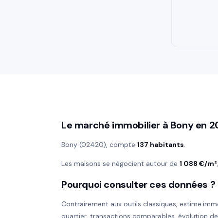
Le marché immobilier à Bony en 
Bony (02420), compte
137 habitants
.
Les maisons se négocient autour de
1 088 €/m²
Pourquoi consulter ces données ?
Contrairement aux outils classiques, estime.imm
quartier, transactions comparables, évolution d