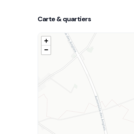
Carte & quartiers
+
−