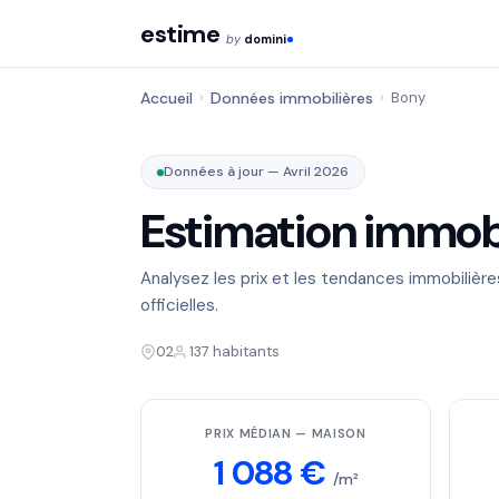
estime
by
domini
Accueil
›
Données immobilières
›
Bony
Données à jour — Avril 2026
Estimation immobi
Analysez les prix et les tendances immobilièr
officielles.
02
137 habitants
PRIX MÉDIAN — MAISON
1 088 €
/m²