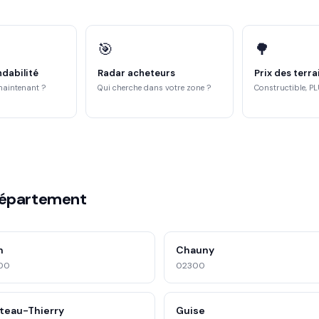
🎯
🌳
ndabilité
Radar acheteurs
Prix des terra
maintenant ?
Qui cherche dans votre zone ?
Constructible, PL
département
n
Chauny
00
02300
teau-Thierry
Guise