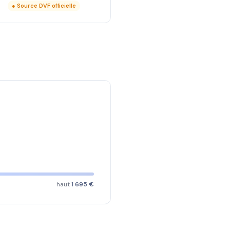
● Source DVF officielle
haut
1 695 €