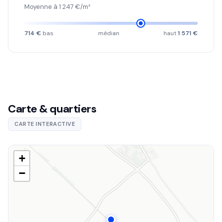
Moyenne à 1 247 €/m²
714 €
bas
médian
haut
1 571 €
Carte & quartiers
CARTE INTERACTIVE
+
−