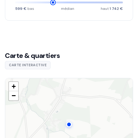
599 €
bas
médian
haut
1 742 €
Carte & quartiers
CARTE INTERACTIVE
+
−