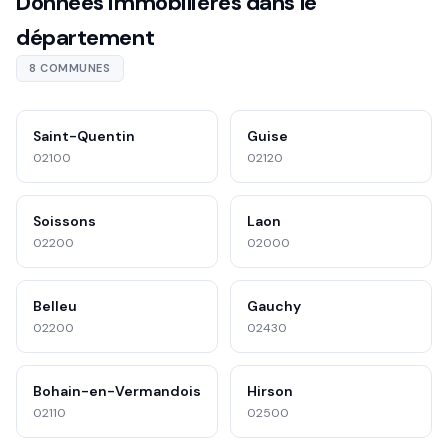
Données immobilières dans le
département
8 COMMUNES
Saint-Quentin
Guise
02100
02120
Soissons
Laon
02200
02000
Belleu
Gauchy
02200
02430
Bohain-en-Vermandois
Hirson
02110
02500