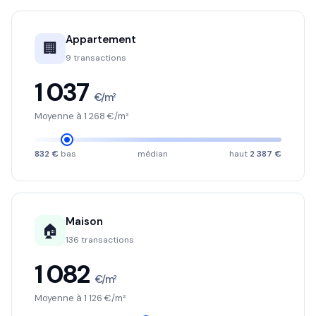
Appartement
🏢
9 transactions
1 037
€/m²
Moyenne à 1 268 €/m²
832 €
bas
médian
haut
2 387 €
Maison
🏠
136 transactions
1 082
€/m²
Moyenne à 1 126 €/m²