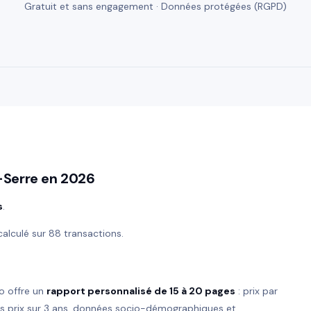
Gratuit et sans engagement · Données protégées (RGPD)
-Serre en 2026
s
.
 calculé sur 88 transactions.
o offre un
rapport personnalisé de 15 à 20 pages
: prix par
es prix sur 3 ans, données socio-démographiques et