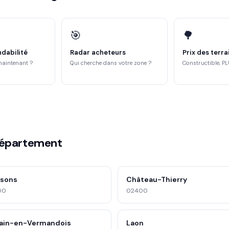
🎯
🌳
ndabilité
Radar acheteurs
Prix des terra
maintenant ?
Qui cherche dans votre zone ?
Constructible, PL
département
ssons
Château-Thierry
00
02400
ain-en-Vermandois
Laon