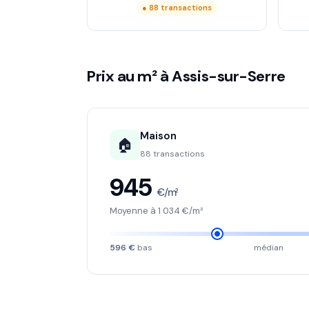
● 88 transactions
Prix au m² à Assis-sur-Serre
Maison
🏠
88 transactions
945
€/m²
Moyenne à 1 034 €/m²
596 €
bas
médian