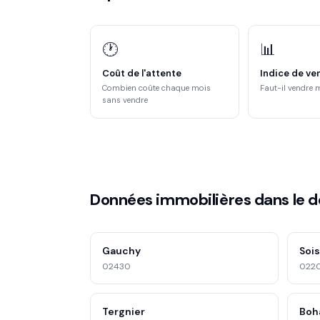
🕐
📊
Coût de l'attente
Indice de ve
Combien coûte chaque mois
Faut-il vendre 
sans vendre
Données immobilières dans le 
Gauchy
Soi
02430
022
Tergnier
Boh