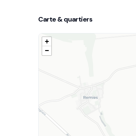
Carte & quartiers
+
−