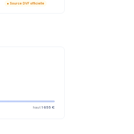
● Source DVF officielle
haut
1 655 €