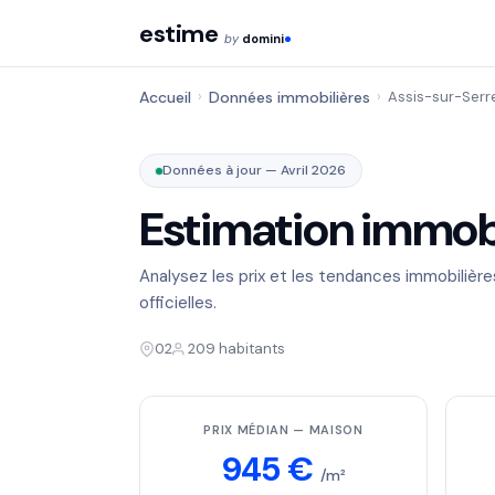
estime
by
domini
Accueil
›
Données immobilières
›
Assis-sur-Serr
Données à jour — Avril 2026
Estimation immobi
Analysez les prix et les tendances immobilièr
officielles.
02
209 habitants
PRIX MÉDIAN — MAISON
945 €
/m²