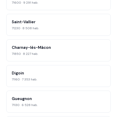
71600 · 9 291 hab.
Saint-Vallier
71230 · 8 508 hab.
Charnay-lès-Mâcon
71850 · 8 227 hab.
Digoin
71160 · 7 353 hab.
Gueugnon
71130 · 6 528 hab.