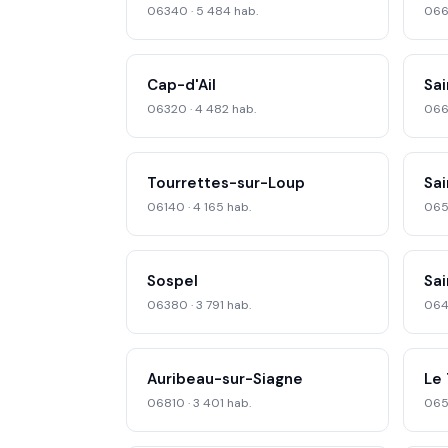
06340 · 5 484 hab.
0667
Cap-d'Ail
Sa
06320 · 4 482 hab.
066
Tourrettes-sur-Loup
Sai
06140 · 4 165 hab.
065
Sospel
Sai
06380 · 3 791 hab.
064
Auribeau-sur-Siagne
Le 
06810 · 3 401 hab.
0653