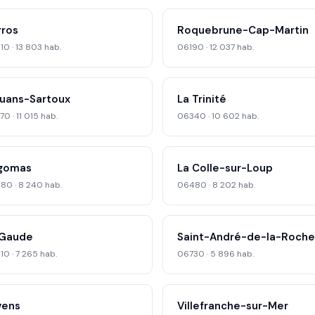
rros
Roquebrune-Cap-Martin
0 · 13 803 hab.
06190 · 12 037 hab.
uans-Sartoux
La Trinité
0 · 11 015 hab.
06340 · 10 602 hab.
gomas
La Colle-sur-Loup
80 · 8 240 hab.
06480 · 8 202 hab.
 Gaude
Saint-André-de-la-Roche
0 · 7 265 hab.
06730 · 5 896 hab.
vens
Villefranche-sur-Mer