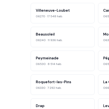
Villeneuve-Loubet
Ca
06270 · 17 548 hab.
0651
Beausoleil
Mo
06240 · 11 936 hab.
0637
Peymeinade
Pé
06530 · 8 514 hab.
065
Roquefort-les-Pins
La
06330 · 7 292 hab.
0661
Drap
Le