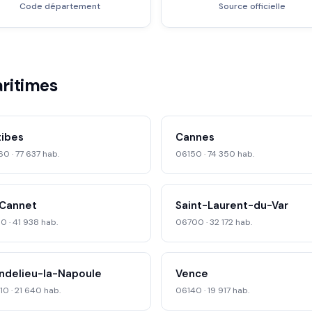
Code département
Source officielle
ritimes
tibes
Cannes
0 · 77 637 hab.
06150 · 74 350 hab.
 Cannet
Saint-Laurent-du-Var
0 · 41 938 hab.
06700 · 32 172 hab.
ndelieu-la-Napoule
Vence
0 · 21 640 hab.
06140 · 19 917 hab.