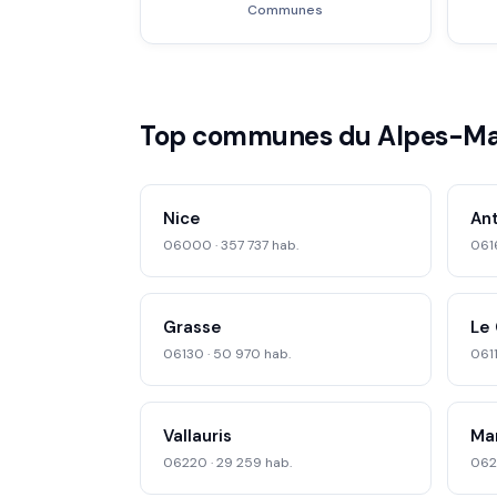
Communes
Top communes du Alpes-Ma
Nice
An
06000 · 357 737 hab.
0616
Grasse
Le
06130 · 50 970 hab.
0611
Vallauris
Ma
06220 · 29 259 hab.
0621