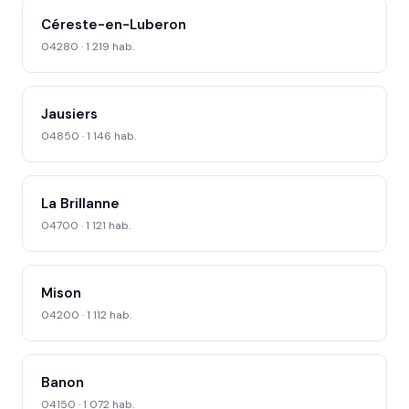
Céreste-en-Luberon
04280 · 1 219 hab.
Jausiers
04850 · 1 146 hab.
La Brillanne
04700 · 1 121 hab.
Mison
04200 · 1 112 hab.
Banon
04150 · 1 072 hab.