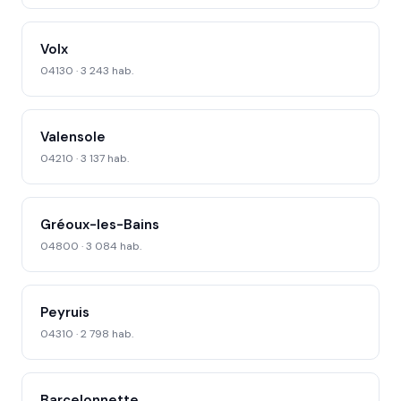
Volx
04130 · 3 243 hab.
Valensole
04210 · 3 137 hab.
Gréoux-les-Bains
04800 · 3 084 hab.
Peyruis
04310 · 2 798 hab.
Barcelonnette